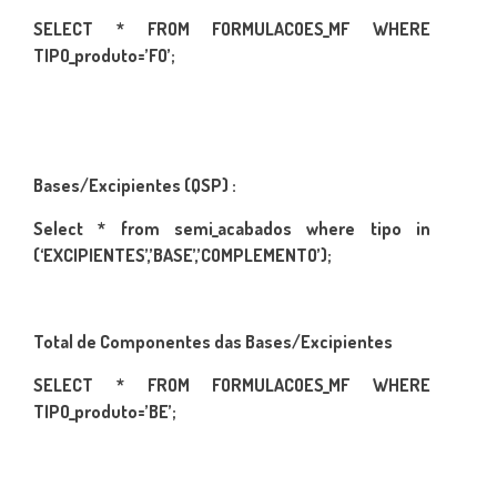
SELECT * FROM FORMULACOES_MF WHERE
TIPO_produto=’FO’;
Bases/Excipientes (QSP)
:
Select * from semi_acabados where tipo in
(‘EXCIPIENTES’,’BASE’,’COMPLEMENTO’);
Total de Componentes das Bases/Excipientes
SELECT * FROM FORMULACOES_MF WHERE
TIPO_produto=’BE’;