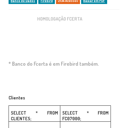
Banco de Dados
Firebird
2134 Acessos
Baixar em PDF
HOMOLOGAÇÃO FCERTA
* Banco do Fcerta é em Firebird também.
Clientes
SELECT * FROM
SELECT * FROM
CLIENTES;
FC07000;