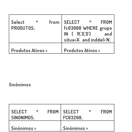
Select * from
SELECT * FROM
PRODUTOS;
fc03000 WHERE grupo
IN ( 'R','O','D') and
situa='A' and inddel='N';
Produtos Ativos =
Produtos Ativos =
Sinônimos
SELECT * FROM
SELECT * FROM
SINONIMOS;
FC03200;
Sinônimos =
Sinônimos =