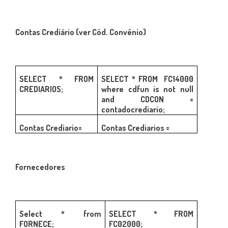
Contas Crediário (ver Cód. Convênio)
SELECT * FROM
SELECT * FROM FC14000
CREDIARIOS;
where cdfun is not null
and CDCON =
contadocrediario;
Contas Crediario=
Contas Crediarios =
Fornecedores
Select * from
SELECT * FROM
FORNECE;
FC02000;