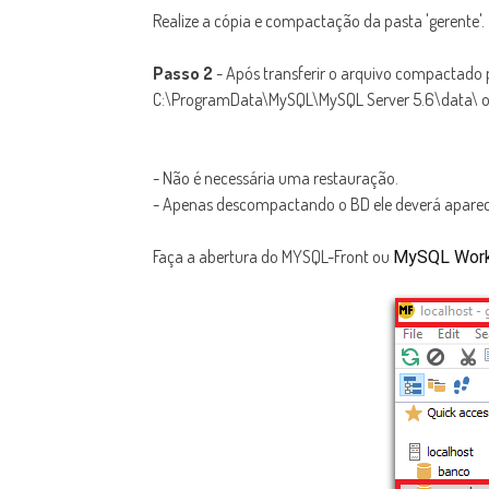
Realize a cópia e compactação da pasta 'gerente'.
Passo 2
- Após transferir o arquivo compactado
C:\ProgramData\MySQL\MySQL Server 5.6\data\ ou 
- Não é necessária uma restauração.
- Apenas descompactando o BD ele deverá aparec
Faça a abertura do MYSQL-Front ou
MySQL Workb