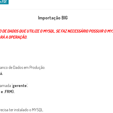
m PDF
Importação BIG
E DADOS QUE UTILIZE O MYSQL, SE FAZ NECESSÁRIO POSSUIR O MYS
ARÁ A OPERAÇÃO
.
o Banco de Dados em Produção.
á.
chamada
'gerente'.
 e .FRM).
ecisa ter instalado o MYSQL.