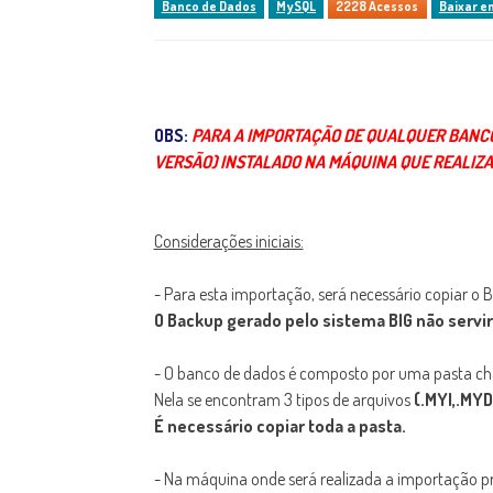
Banco de Dados
MySQL
2228 Acessos
Baixar e
OBS:
PARA A IMPORTAÇÃO DE QUALQUER BANCO D
VERSÃO) INSTALADO NA MÁQUINA QUE REALIZ
Considerações iniciais:
- Para esta importação, será necessário copiar 
O Backup gerado pelo sistema BIG não servir
- O banco de dados é composto por uma pasta 
Nela se encontram 3 tipos de arquivos
(.MYI,.MYD
É necessário copiar toda a pasta.
- Na máquina onde será realizada a importação pr