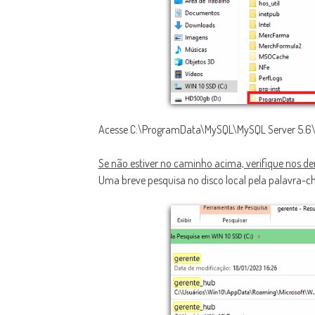
Acesse C:\ProgramData\MySQL\MySQL Server 5.6\dat
Se não estiver no caminho acima, verifique nos d
Uma breve pesquisa no disco local pela palavra-ch