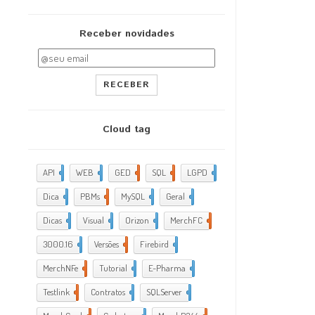
Receber novidades
RECEBER
Cloud tag
API
1
WEB
2
GED
4
SQL
12
LGPD
8
Dica
6
PBMs
29
MySQL
7
Geral
5
Dicas
8
Visual
1
Orizon
2
MerchFC
61
3000.16
1
Versões
1
Firebird
38
MerchNFe
39
Tutorial
2
E-Pharma
6
Testlink
8
Contratos
1
SQLServer
3