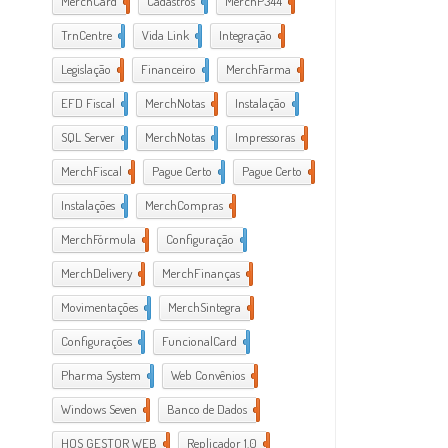
MerchCard
2
Cadastros
73
MerchP344
28
TrnCentre
1
Vida Link
4
Integração
7
Legislação
8
Financeiro
7
MerchFarma
180
EFD Fiscal
31
MerchNotas
4
Instalação
1
SQL Server
2
MerchNotas
15
Impressoras
32
MerchFiscal
49
Pague Certo
2
Pague Certo
2
Instalações
5
MerchCompras
25
MerchFórmula
43
Configuração
1
MerchDelivery
1
MerchFinanças
23
Movimentações
15
MerchSintegra
8
Configurações
2
FuncionalCard
1
Pharma System
1
Web Convênios
2
Windows Seven
3
Banco de Dados
56
HOS GESTOR WEB
1
Replicador 1.0
2