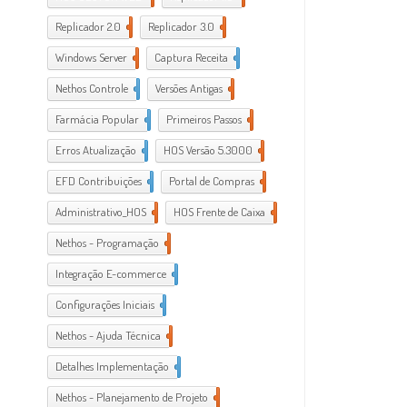
Replicador 2.0
10
Replicador 3.0
2
Windows Server
1
Captura Receita
19
Nethos Controle
1
Versões Antigas
15
Farmácia Popular
13
Primeiros Passos
6
Erros Atualização
3
HOS Versão 5.3000
3
EFD Contribuições
3
Portal de Compras
5
Administrativo_HOS
2
HOS Frente de Caixa
16
Nethos - Programação
24
Integração E-commerce
5
Configurações Iniciais
13
Nethos - Ajuda Técnica
7
Detalhes Implementação
1
Nethos - Planejamento de Projeto
1