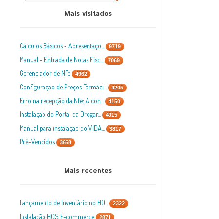
Mais visitados
Cálculos Básicos - Apresentaçõ...
9719
Manual - Entrada de Notas Fisc...
7069
Gerenciador de NFe
4962
Configuração de Preços Farmáci...
4205
Erro na recepção da Nfe: A con...
4150
Instalação do Portal da Drogar...
4015
Manual para instalação do VIDA...
3817
Pré-Vencidos
3658
Mais recentes
Lançamento de Inventário no HO...
2322
Instalação HOS E-commerce
2871