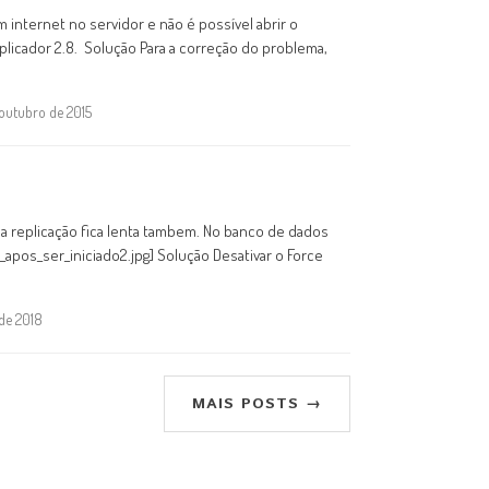
internet no servidor e não é possível abrir o
eplicador 2.8. Solução Para a correção do problema,
 outubro de 2015
e a replicação fica lenta tambem. No banco de dados
_apos_ser_iniciado2.jpg] Solução Desativar o Force
 de 2018
MAIS POSTS →