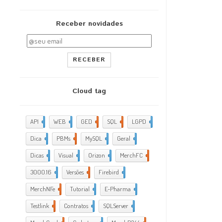
Receber novidades
RECEBER
Cloud tag
API
1
WEB
2
GED
4
SQL
12
LGPD
8
Dica
6
PBMs
29
MySQL
7
Geral
5
Dicas
8
Visual
1
Orizon
2
MerchFC
61
3000.16
1
Versões
1
Firebird
38
MerchNFe
39
Tutorial
2
E-Pharma
6
Testlink
8
Contratos
1
SQLServer
3