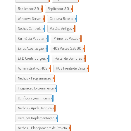
Replicador 2.0
10
Replicador 3.0
2
Windows Server
1
Captura Receita
19
Nethos Controle
1
Versões Antigas
15
Farmácia Popular
13
Primeiros Passos
6
Erros Atualização
3
HOS Versão 5.3000
3
EFD Contribuições
3
Portal de Compras
5
Administrativo_HOS
2
HOS Frente de Caixa
16
Nethos - Programação
24
Integração E-commerce
5
Configurações Iniciais
13
Nethos - Ajuda Técnica
7
Detalhes Implementação
1
Nethos - Planejamento de Projeto
1