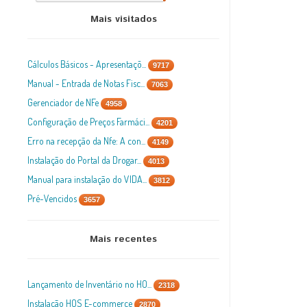
Mais visitados
Cálculos Básicos - Apresentaçõ...
9717
Manual - Entrada de Notas Fisc...
7063
Gerenciador de NFe
4958
Configuração de Preços Farmáci...
4201
Erro na recepção da Nfe: A con...
4149
Instalação do Portal da Drogar...
4013
Manual para instalação do VIDA...
3812
Pré-Vencidos
3657
Mais recentes
Lançamento de Inventário no HO...
2318
Instalação HOS E-commerce
2870